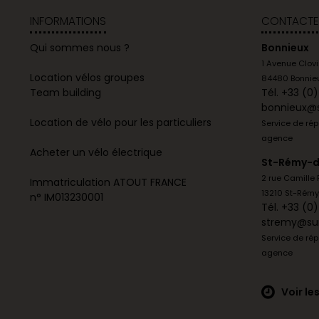
INFORMATIONS
CONTACTE
Qui sommes nous ?
Bonnieux
1 Avenue Clov
Location vélos groupes
84480 Bonnie
Team building
Tél. +33 (0
bonnieux@
Location de vélo pour les particuliers
Service de rép
agence
Acheter un vélo électrique
St-Rémy-d
2 rue Camille 
Immatriculation ATOUT FRANCE
13210 St-Rém
n° IM013230001
Tél. +33 (0
stremy@su
Service de rép
agence
Voir le