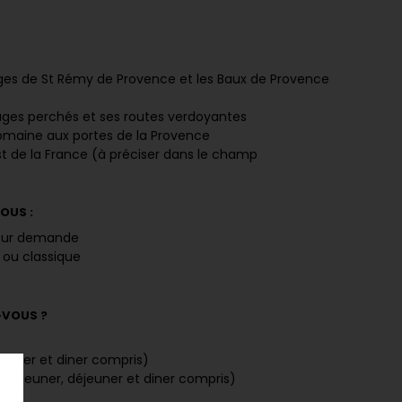
llages de St Rémy de Provence et les Baux de Provence
lages perchés et ses routes verdoyantes
Romaine aux portes de la Provence
t de la France (à préciser dans le champ
OUS :
 sur demande
 ou classique
-VOUS ?
euner et diner compris)
 déjeuner, déjeuner et diner compris)