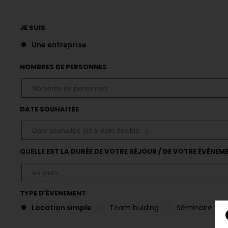
JE SUIS
Une entreprise
NOMBRES DE PERSONNES
DATE SOUHAITÉE
QUELLE EST LA DURÉE DE VOTRE SÉJOUR / DE VOTRE ÉVÉNEM
TYPE D'ÉVENEMENT
Location simple
Team buiding
Séminaire