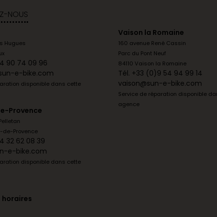
Z-NOUS
Vaison la Romaine
is Hugues
160 avenue René Cassin
ux
Parc du Pont Neuf
)4 90 74 09 96
84110 Vaison la Romaine
sun-e-bike.com
Tél. +33 (0)9 54 94 99 14
vaison@sun-e-bike.com
aration disponible dans cette
Service de réparation disponible da
agence
e-Provence
Pelletan
y-de-Provence
)4 32 62 08 39
n-e-bike.com
aration disponible dans cette
s horaires